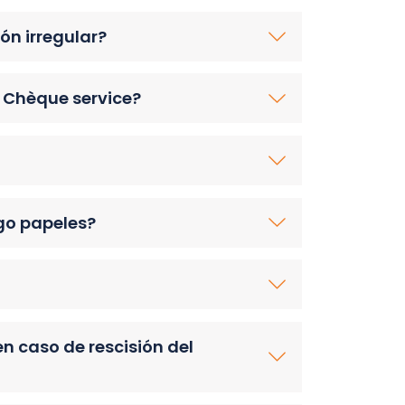
ón irregular?
 Chèque service?
go papeles?
n caso de rescisión del