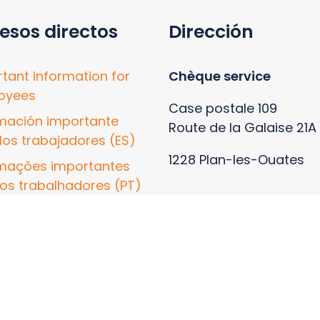
esos directos
Dirección
tant information for
Chèque service
oyees
Case postale 109
mación importante
Route de la Galaise 21A
los trabajadores (ES)
1228 Plan-les-Ouates
rmações importantes
os trabalhadores (PT)
tration form