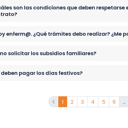
áles son las condiciones que deben respetarse e
trato?
oy enferm@. ¿Qué trámites debo realizar? ¿Me p
o solicitar los subsidios familiares?
 deben pagar los días festivos?
1
2
3
4
5
6
...