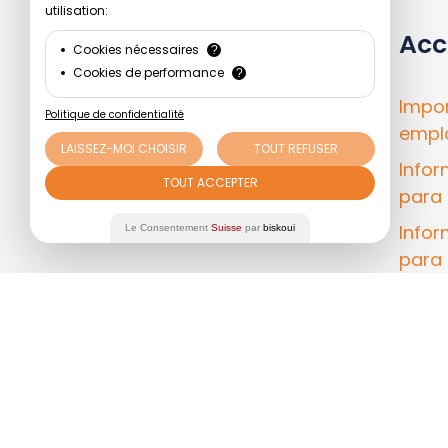
utilisation:
Acc
Cookies nécessaires
?
Cookies de performance
?
Impor
¿Quién es PRO?
Politique de confidentialité
empl
LAISSEZ-MOI CHOISIR
TOUT REFUSER
Infor
Idiomas
TOUT ACCEPTER
para 
Español
Info
Le Consentement
Suisse
par
biskoui
para 
Regis