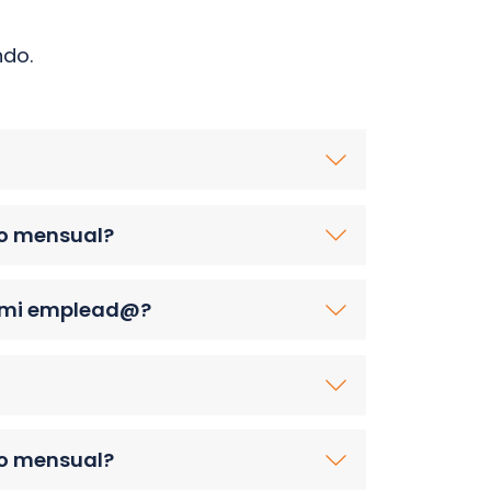
ndo.
rio mensual?
o mi emplead@?
rio mensual?