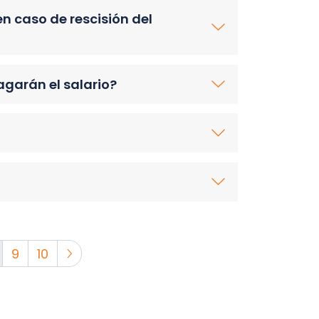
n caso de rescisión del
agarán el salario?
9
10