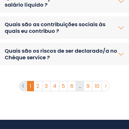
salário líquido ?
Quais são as contribuições sociais às
quais eu contribuo ?
Quais são os riscos de ser declarado/a no
Chèque service ?
1
2
3
4
5
6
...
9
10